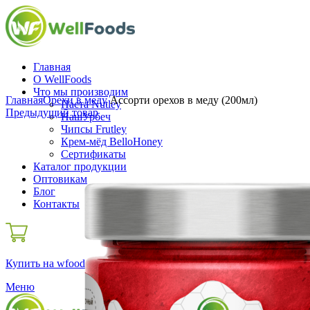
Главная
О WellFoods
Нажмите, чтобы увеличить
Что мы производим
Главная
Орехи в меду
Ассорти орехов в меду (200мл)
Паста Nutley
Предыдущий товар
НашУрбеч
Чипсы Frutley
Крем-мёд BelloHoney
Сертификаты
Каталог продукции
Оптовикам
Блог
Контакты
Купить на wfoods.ru
Меню